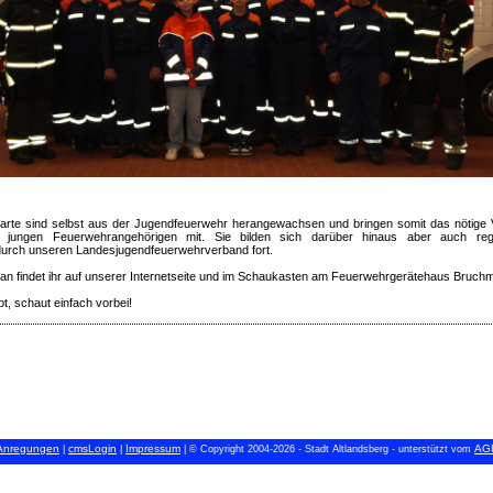
rte sind selbst aus der Jugendfeuerwehr herangewachsen und bringen somit das nötige 
jungen Feuerwehrangehörigen mit. Sie bilden sich darüber hinaus aber auch reg
urch unseren Landesjugendfeuerwehrverband fort.
an findet ihr auf unserer Internetseite und im Schaukasten am Feuerwehrgerätehaus Bruchm
t, schaut einfach vorbei!
Anregungen
cmsLogin
Impressum
AGF
|
|
| © Copyright 2004-2026 - Stadt Altlandsberg - unterstützt vom