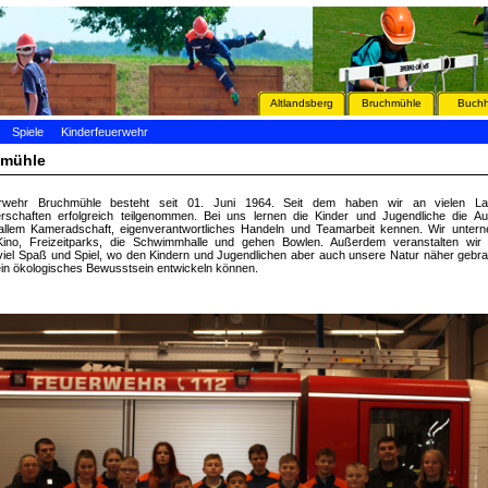
Altlandsberg
Bruchmühle
Buchh
Spiele
Kinderfeuerwehr
hmühle
rwehr Bruchmühle besteht seit 01. Juni 1964. Seit dem haben wir an vielen L
rschaften erfolgreich teilgenommen. Bei uns lernen die Kinder und Jugendliche die A
allem Kameradschaft, eigenverantwortliches Handeln und Teamarbeit kennen. Wir unter
no, Freizeitparks, die Schwimmhalle und gehen Bowlen. Außerdem veranstalten wir 
viel Spaß und Spiel, wo den Kindern und Jugendlichen aber auch unsere Natur näher gebr
 ein ökologisches Bewusstsein entwickeln können.