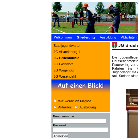
Willkommen
Gliederung
Ausbildung
Aktivitäten
JG Bruc
Stadtjugendwarte
JG Altlandsberg 1
Die Jugendfeue
JG Bruchmühle
Deutschenmeiste
JG Gielsdorf
Feuerwehr, vor 
Fahrten ins Ki
JG Wegendorf
Jugendlager mit 
soll. Sodass sie
JG Wesendahl
Wie werde ich Mitglied...
Aktuelles
Ausbildung
Benutzername
Passwort