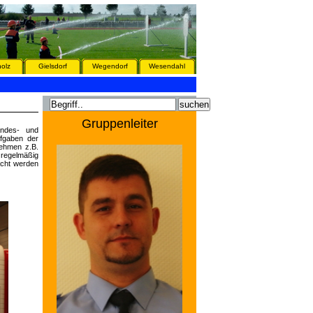
olz
Gielsdorf
Wegendorf
Wesendahl
Gruppenleiter
andes- und
ufgaben der
nehmen z.B.
regelmäßig
acht werden