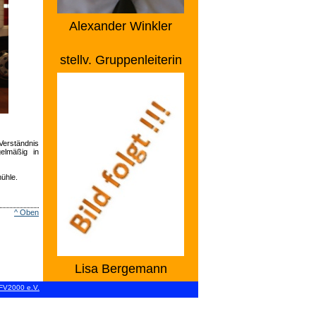
Alexander Winkler
stellv. Gruppenleiterin
Verständnis
elmäßig in
ühle.
^ Oben
Lisa Bergemann
V2000 e.V.