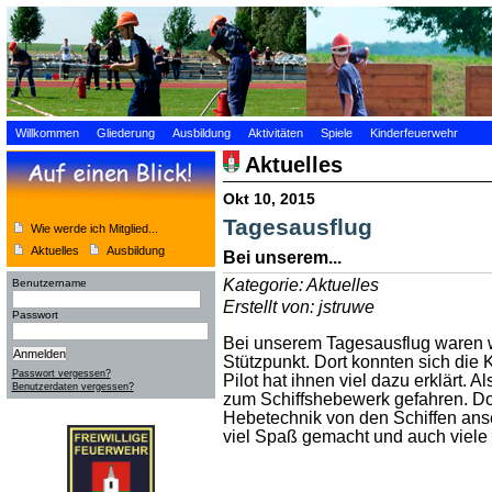
Willkommen
Gliederung
Ausbildung
Aktivitäten
Spiele
Kinderfeuerwehr
Aktuelles
Okt 10, 2015
Tagesausflug
Wie werde ich Mitglied...
Aktuelles
Ausbildung
Bei unserem...
Kategorie: Aktuelles
Benutzername
Erstellt von: jstruwe
Passwort
Bei unserem Tagesausflug waren 
Stützpunkt. Dort konnten sich di
Passwort vergessen?
Pilot hat ihnen viel dazu erklärt. A
Benutzerdaten vergessen?
zum Schiffshebewerk gefahren. Dor
Hebetechnik von den Schiffen ans
viel Spaß gemacht und auch viele