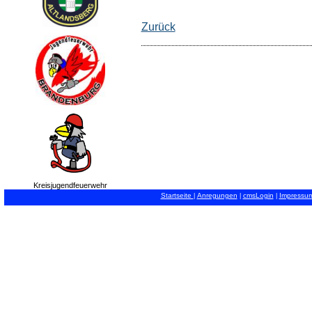
Zurück
Kreisjugendfeuerwehr
Startseite
Anregungen
cmsLogin
Impressu
|
|
|