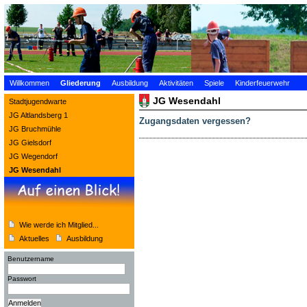
Willkommen
Gliederung
Ausbildung
Aktivitäten
Spiele
Kinderfeuerwehr
JG Wesendahl
Stadtjugendwarte
JG Altlandsberg 1
Zugangsdaten vergessen?
JG Bruchmühle
JG Gielsdorf
JG Wegendorf
JG Wesendahl
Wie werde ich Mitglied...
Aktuelles
Ausbildung
Benutzername
Passwort